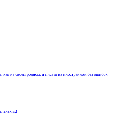
е, как на своем родном, и писать на иностранном без ошибок.
аленьких!