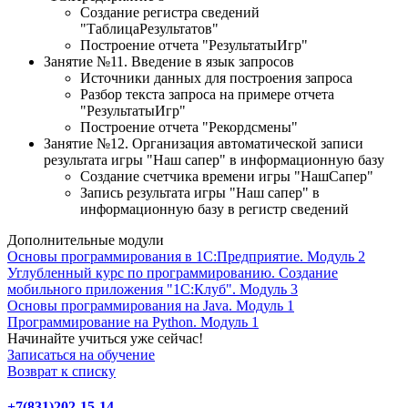
Создание регистра сведений
"ТаблицаРезультатов"
Построение отчета "РезультатыИгр"
Занятие №11. Введение в язык запросов
Источники данных для построения запроса
Разбор текста запроса на примере отчета
"РезультатыИгр"
Построение отчета "Рекордсмены"
Занятие №12. Организация автоматической записи
результата игры "Наш сапер" в информационную базу
Создание счетчика времени игры "НашСапер"
Запись результата игры "Наш сапер" в
информационную базу в регистр сведений
Дополнительные модули
Основы программирования в 1С:Предприятие. Модуль 2
Углубленный курс по программированию. Создание
мобильного приложения "1С:Клуб". Модуль 3
Основы программирования на Java. Модуль 1
Программирование на Python. Модуль 1
Начинайте учиться уже сейчас!
Записаться на обучение
Возврат к списку
+7(831)202-15-14