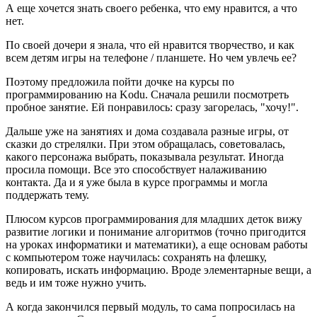
А еще хочется знать своего ребенка, что ему нравится, а что
нет.
По своей дочери я знала, что ей нравится творчество, и как
всем детям игры на телефоне / планшете. Но чем увлечь ее?
Поэтому предложила пойти дочке на курсы по
программированию на Kodu. Сначала решили посмотреть
пробное занятие. Ей понравилось: сразу загорелась, "хочу!".
Дальше уже на занятиях и дома создавала разные игры, от
сказки до стрелялки. При этом обращалась, советовалась,
какого персонажа выбрать, показывала результат. Иногда
просила помощи. Все это способствует налаживанию
контакта. Да и я уже была в курсе программы и могла
поддержать тему.
Плюсом курсов программирования для младших деток вижу
развитие логики и понимание алгоритмов (точно пригодится
на уроках информатики и математики), а еще основам работы
с компьютером тоже научилась: сохранять на флешку,
копировать, искать информацию. Вроде элементарные вещи, а
ведь и им тоже нужно учить.
А когда закончился первый модуль, то сама попросилась на